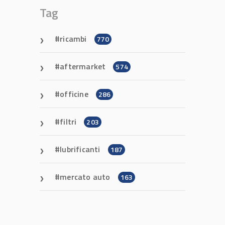
Tag
ricambi
770
aftermarket
574
officine
286
filtri
203
lubrificanti
187
mercato auto
163