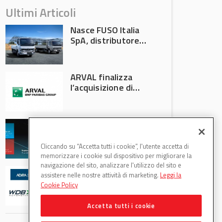
Ultimi Articoli
Nasce FUSO Italia
SpA, distributore
ufficiale FUSO in
Italia
ARVAL finalizza
l’acquisizione di
Athlon
AVA protagonista
all’Automechanika
Francoforte 2026
Cliccando su “Accetta tutti i cookie”, l'utente accetta di
memorizzare i cookie sul dispositivo per migliorare la
navigazione del sito, analizzare l'utilizzo del sito e
WDB Automotive
assistere nelle nostre attività di marketing.
Leggi la
(Axitecnica) e Di.Pa.
Cookie Policy
Sport entrano in
ADIRA
Accetta tutti i cookie