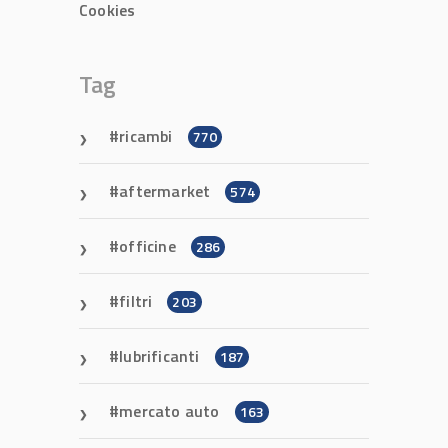
Cookies
Tag
ricambi
770
aftermarket
574
officine
286
filtri
203
lubrificanti
187
mercato auto
163