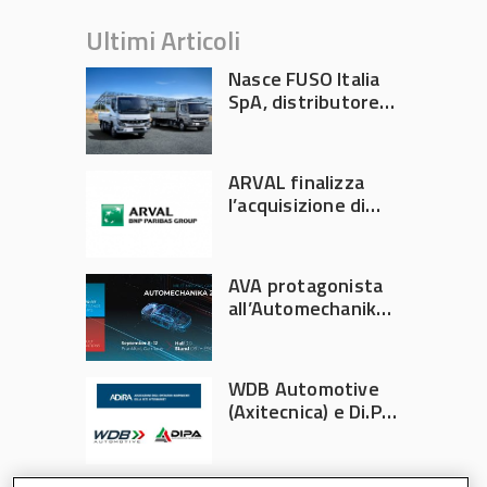
Ultimi Articoli
Nasce FUSO Italia
SpA, distributore
ufficiale FUSO in
Italia
ARVAL finalizza
l’acquisizione di
Athlon
AVA protagonista
all’Automechanika
Francoforte 2026
WDB Automotive
(Axitecnica) e Di.Pa.
Sport entrano in
ADIRA