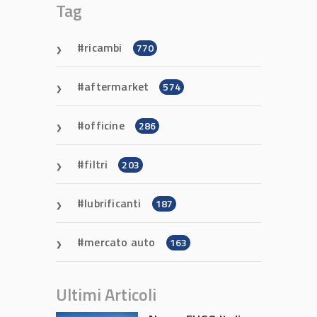
Tag
ricambi
770
aftermarket
574
officine
286
filtri
203
lubrificanti
187
mercato auto
163
Ultimi Articoli