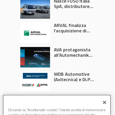
Nasce FUSO Italia
SpA, distributore
ufficiale FUSO in
Italia
ARVAL finalizza
l’acquisizione di
Athlon
AVA protagonista
all’Automechanika
Francoforte 2026
WDB Automotive
(Axitecnica) e Di.Pa.
Sport entrano in
ADIRA
Cliccando su “Accetta tutti i cookie”, l'utente accetta di memorizzare
i cookie sul dispositivo per migliorare la navigazione del sito,