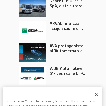
Nasce FUSO Italia
SpA, distributore
ufficiale FUSO in
Italia
ARVAL finalizza
l’acquisizione di
Athlon
AVA protagonista
all’Automechanika
Francoforte 2026
WDB Automotive
(Axitecnica) e Di.Pa.
Sport entrano in
ADIRA
Cliccando su “Accetta tutti i cookie”, l'utente accetta di memorizzare
i cookie sul dispositivo per migliorare la navigazione del sito,