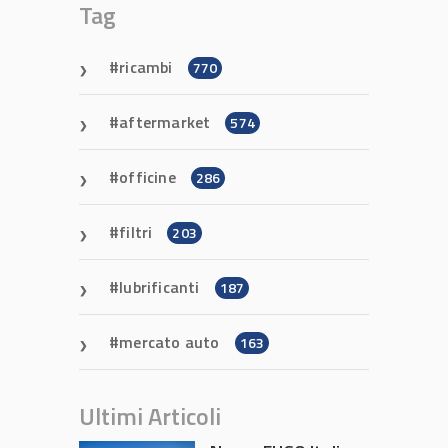
Tag
ricambi
770
aftermarket
574
officine
286
filtri
203
lubrificanti
187
mercato auto
163
Ultimi Articoli