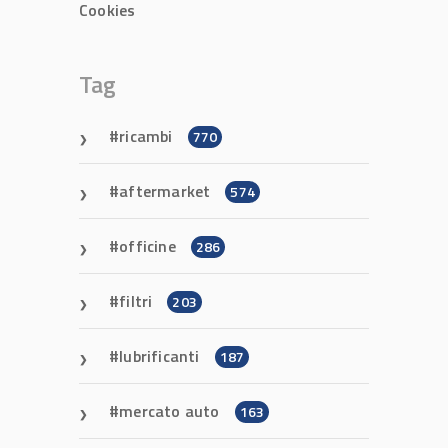
Cookies
Tag
ricambi
770
aftermarket
574
officine
286
filtri
203
lubrificanti
187
mercato auto
163