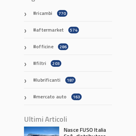
ricambi
770
aftermarket
574
officine
286
filtri
203
lubrificanti
187
mercato auto
163
Ultimi Articoli
Nasce FUSO Italia