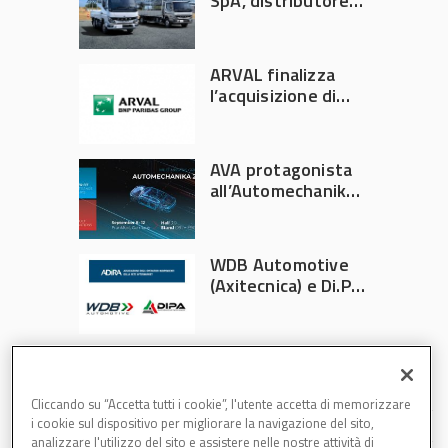
SpA, distributore
ufficiale FUSO in
Italia
ARVAL finalizza
l’acquisizione di
Athlon
AVA protagonista
all’Automechanika
Francoforte 2026
WDB Automotive
(Axitecnica) e Di.Pa.
Sport entrano in
ADIRA
Cliccando su “Accetta tutti i cookie”, l'utente accetta di memorizzare
i cookie sul dispositivo per migliorare la navigazione del sito,
analizzare l'utilizzo del sito e assistere nelle nostre attività di