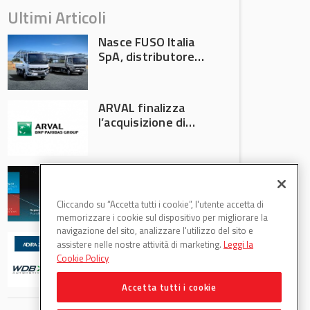
Ultimi Articoli
Nasce FUSO Italia
SpA, distributore
ufficiale FUSO in
Italia
ARVAL finalizza
l’acquisizione di
Athlon
AVA protagonista
all’Automechanika
Francoforte 2026
Cliccando su “Accetta tutti i cookie”, l'utente accetta di
memorizzare i cookie sul dispositivo per migliorare la
navigazione del sito, analizzare l'utilizzo del sito e
WDB Automotive
assistere nelle nostre attività di marketing.
Leggi la
(Axitecnica) e Di.Pa.
Cookie Policy
Sport entrano in
ADIRA
Accetta tutti i cookie