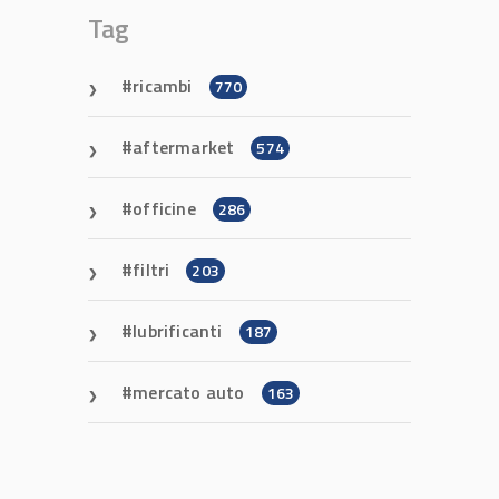
Tag
ricambi
770
aftermarket
574
officine
286
filtri
203
lubrificanti
187
mercato auto
163