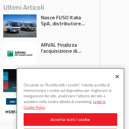
Ultimi Articoli
Nasce FUSO Italia
SpA, distributore
ufficiale FUSO in
Italia
ARVAL finalizza
l’acquisizione di
Athlon
AVA protagonista
all’Automechanika
Francoforte 2026
Cliccando su “Accetta tutti i cookie”, l'utente accetta di
memorizzare i cookie sul dispositivo per migliorare la
navigazione del sito, analizzare l'utilizzo del sito e
WDB Automotive
assistere nelle nostre attività di marketing.
Leggi la
(Axitecnica) e Di.Pa.
Cookie Policy
Sport entrano in
ADIRA
Accetta tutti i cookie