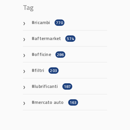
Tag
ricambi
770
aftermarket
574
officine
286
filtri
203
lubrificanti
187
mercato auto
163