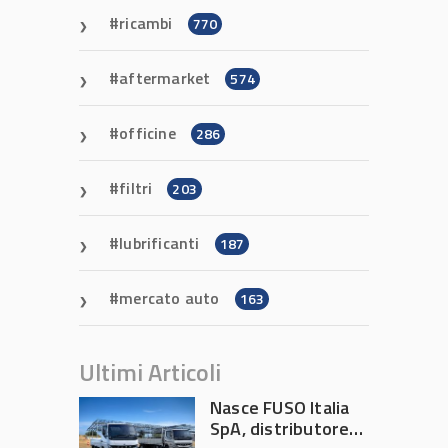
ricambi
770
aftermarket
574
officine
286
filtri
203
lubrificanti
187
mercato auto
163
Ultimi Articoli
Nasce FUSO Italia
SpA, distributore