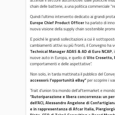
attende il settore automotive: dalle politiche indus
chain delle batterie, a una politica commerciale “r
Quindi l’ultimo intervento dedicato ai grandi prota
Europe Chief Product Officer
ha parlato di inno
nuova visione della supply chain sostenibile prom
E poiché le grandi sollecitazioni a cui è sottopo
cambiamenti attivi su più fronti, il Convegno ha 
Technical Manager ADAS & AD di Euro NCAP
,
nuove auto in Europa, e quello di
Vito Crosetto, 
comportamenti e delle aspettative”.
Non solo, in tarda mattinata il pubblico del Con
accessori: l’opportunità eBay”
per scoprire i va
Trait d’union tra mondo dell’aftermarket e mondo 
“Autoriparazione e libera concorrenza: un per
dell’ACI, Alessandro Angelone di Confartigia
e in rappresentanza di Afcar Italia, Piergiorg