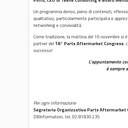
Pinto, CEO di Tekné Consulting e Board Memb
Un programma denso, pieno di contenuti, riflessioni
qualitativo, particolarmente partecipata e appre
networking e convivialità.
Come tradizione, la mattina del 10 novembre si è co
partner del
18° Parts Aftermarket Congress
, 
successo!
L’appuntamento con
è sempre 
Per ogni informazione
Segreteria Organizzativa Parts Aftermarket
DBInformation, tel. 02 81830.235