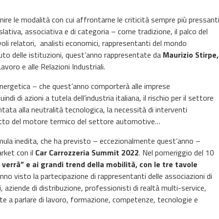
inire le modalità con cui affrontarne le criticità sempre più pressant
slativa, associativa e di categoria – come tradizione, il palco del
i relatori, analisti economici, rappresentanti del mondo
aluto delle istituzioni, quest’anno rappresentate da
Maurizio Stirpe,
avoro e alle Relazioni Industriali.
energetica – che quest’anno comporterà alle imprese
i di azioni a tutela dell’industria italiana, il rischio per il settore
ata alla neutralità tecnologica, la necessità di interventi
ndotto del motore termico del settore automotive…
ormula inedita, che ha previsto – eccezionalmente quest’anno –
rket con il
Car Carrozzeria Summit 2022
. Nel pomeriggio del 10
verrà” e ai grandi trend della mobilità, con le tre tavole
no visto la partecipazione di rappresentanti delle associazioni di
i, aziende di distribuzione, professionisti di realtà multi-service,
te a parlare di lavoro, formazione, competenze, tecnologie e