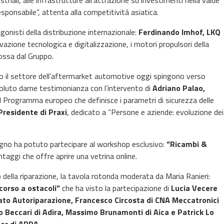
triali, alle infrastrutture all’attrazione su investimenti nella value
esponsabile”, attenta alla competitività asiatica.
gonisti della distribuzione internazionale:
Ferdinando Imhof, LKQ
vazione tecnologica e digitalizzazione, i motori propulsori della
ossa dal Gruppo.
sto il settore dell’aftermarket automotive oggi spingono verso
voluto darne testimonianza con l’intervento di
Adriano Palao,
 il Programma europeo che definisce i parametri di sicurezza delle
Presidente di Praxi
, dedicato a “Persone e aziende: evoluzione dei
vegno ha potuto partecipare al workshop esclusivo:
“Ricambi &
ntaggi che offre aprire una vetrina online.
della riparazione, la tavola rotonda moderata da Maria Ranieri:
corso a ostacoli”
che ha visto la partecipazione di
Lucia Vecere
nato Autoriparazione, Francesco Circosta di CNA Meccatronici
io Beccari di Adira, Massimo Brunamonti di Aica e Patrick Lo