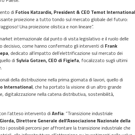
tro Paese.
vento di
Fotios Katzardis, President & CEO Temot Internationa
ressante proiezione a tutto tondo sul mercato globale del futuro:
ioso! Una proiezione olistica e non lineare”.
arket internazionale dal punto di vista legislativo e il ruolo delle
to decisivo, come hanno confermato gli interventi di
Frank
lepa
, dedicato all’impatto dell’elettrificazione sul mercato dei
quello di
Sylvia Gotzen, CEO di Figiefa
, focalizzato sugli ultimi
e.
ali della distribuzione nella prima giornata di lavori, quello di
o International
, che ha portato la visione di un altro grande
, digitalizzazione nella catena distributiva, sostenibilità,
con l’atteso intervento di
Anfia
: “Transizione industriale
iorda, Direttore Generale dell’Associazione Nazionale della
ato i possibili percorsi per affrontare la transizione industriale che