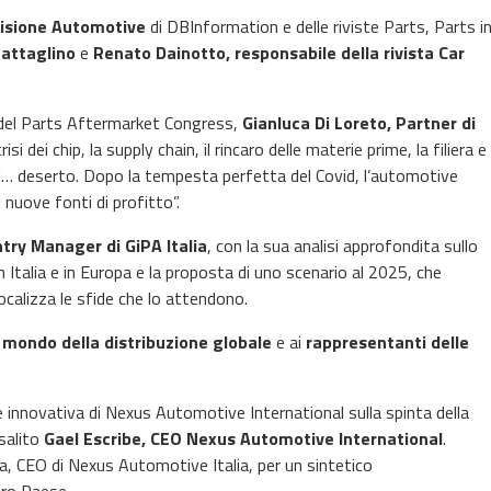
ivisione Automotive
di DBInformation e delle riviste Parts, Parts i
Battaglino
e
Renato Dainotto, responsabile della rivista Car
o del Parts Aftermarket Congress,
Gianluca Di Loreto, Partner di
si dei chip, la supply chain, il rincaro delle materie prime, la filiera e
del… deserto. Dopo la tempesta perfetta del Covid, l’automotive
 nuove fonti di profitto”.
try Manager di GiPA Italia
, con la sua analisi approfondita sullo
n Italia e in Europa e la proposta di uno scenario al 2025, che
focalizza le sfide che lo attendono.
 mondo della distribuzione globale
e ai
rappresentanti delle
le innovativa di Nexus Automotive International sulla spinta della
 salito
Gael Escribe, CEO Nexus Automotive International
.
a, CEO di Nexus Automotive Italia, per un sintetico