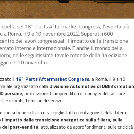
so quella del 18° Parts Aftermarket Congress, l’evento più
to a Roma, il 9 e 10 novembre 2022. Superati i 600
centro dei lavori congressuali, l’impatto della transizione
 mercato interno e internazionale. E anche il mondo della
iorni, nelle seguitissime tavole rotonde della 3a edizione
iggio del 10 novembre
zzato il
18° Parts Aftermarket Congress
, a Roma, il 9 e 10
nuale organizzato dalla
Divisione Automotive di DBInformation
600 persone
, professionisti, imprenditori e manager del settore
i e ricambi, fornitori di servizi…
e si tiene in Italia e raccoglie tutti i protagonisti della filiera
o
l’impatto della transizione energetica sulla filiera, sulla
e del post-vendita
, attualizzato da approfondimenti sulle criticità