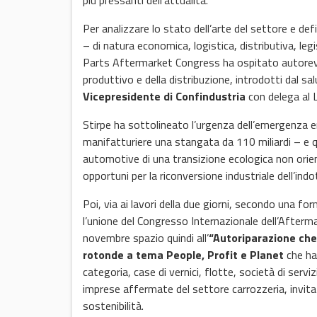
più pressanti dell’attualità.
Per analizzare lo stato dell’arte del settore e def
– di natura economica, logistica, distributiva, legi
Parts Aftermarket Congress ha ospitato autorevol
produttivo e della distribuzione, introdotti dal s
Vicepresidente di Confindustria
con delega al L
Stirpe ha sottolineato l’urgenza dell’emergenza 
manifatturiere una stangata da 110 miliardi – e quind
automotive di una transizione ecologica non orient
opportuni per la riconversione industriale dell’i
Poi, via ai lavori della due giorni, secondo una f
l’unione del Congresso Internazionale dell’Afterma
novembre spazio quindi all’
“Autoriparazione che 
rotonde a tema People, Profit e Planet
che han
categoria, case di vernici, flotte, società di serviz
imprese affermate del settore carrozzeria, invita
sostenibilità.