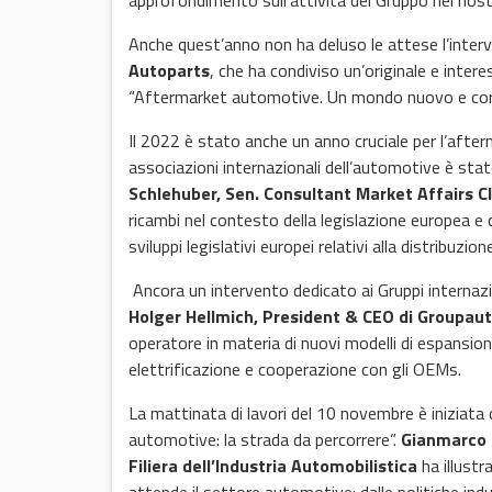
approfondimento sull’attività del Gruppo nel nos
Anche quest’anno non ha deluso le attese l’inter
Autoparts
, che ha condiviso un’originale e inte
“Aftermarket automotive. Un mondo nuovo e coragg
Il 2022 è stato anche un anno cruciale per l’afterm
associazioni internazionali dell’automotive è sta
Schlehuber, Sen. Consultant Market Affairs C
ricambi nel contesto della legislazione europea e 
sviluppi legislativi europei relativi alla distribuzion
Ancora un intervento dedicato ai Gruppi internazion
Holger Hellmich, President & CEO di Groupaut
operatore in materia di nuovi modelli di espansione
elettrificazione e cooperazione con gli OEMs.
La mattinata di lavori del 10 novembre è iniziata 
automotive: la strada da percorrere”.
Gianmarco G
Filiera dell’Industria Automobilistica
ha illustr