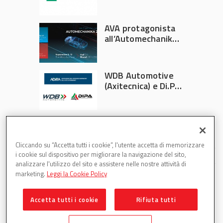
Athlon
AVA protagonista
all’Automechanika
Francoforte 2026
WDB Automotive
(Axitecnica) e Di.Pa.
Sport entrano in
ADIRA
Cliccando su “Accetta tutti i cookie”, l'utente accetta di memorizzare
i cookie sul dispositivo per migliorare la navigazione del sito,
analizzare l'utilizzo del sito e assistere nelle nostre attività di
marketing.
Leggi la Cookie Policy
Accetta tutti i cookie
Rifiuta tutti
Partsweb è una testata di DBInformation Spa P.IVA