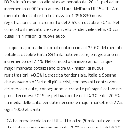
l’8,2% in più rispetto allo stesso periodo del 2014, pari ad un
incremento di 901mila autovetture. Nell’area UE15+EFTA il
mercato di ottobre ha totalizzato 1.056.830 nuove
registrazioni e un incremento del 2,5% su ottobre 2014. Nel
cumulato il mercato cresce a livello tendenziale dell’8,2% con
quasi 11,1 milioni di nuove auto.
I cinque major market immatricolano circa il 72,6% del mercato
totale a ottobre (circa 831mila autovetture) e registrano un
incremento del 2,1%. Nel cumulato da inizio anno i cinque
major markets totalizzano oltre 8,7 milioni di nuove
registrazioni, +8,3% la crescita tendenziale. Italia e Spagna
che avevano sofferto di più la crisi, con pesanti contrazioni
del mercato auto, conseguono le crescite più significative nei
primi dieci mesi 2015, rispettivamente del 14,7% e del 20,5%.
La media delle auto vendute nei cinque major market è di 27,4
ogni 1000 abitanti
FCA ha immatricolato nell’UE+Efta oltre 70mila autovetture
ad ottobre, con un incremento del 7,7% e una quota del 6,2%.