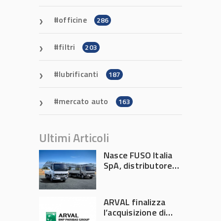
officine
286
filtri
203
lubrificanti
187
mercato auto
163
Ultimi Articoli
Nasce FUSO Italia
SpA, distributore
ufficiale FUSO in
Italia
ARVAL finalizza
l’acquisizione di