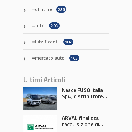
officine
286
filtri
203
lubrificanti
187
mercato auto
163
Ultimi Articoli
Nasce FUSO Italia
SpA, distributore
ufficiale FUSO in
Italia
ARVAL finalizza
l’acquisizione di
Athlon