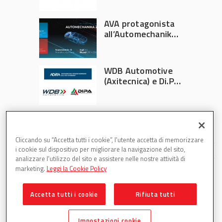
AVA protagonista
all’Automechanika
Francoforte 2026
WDB Automotive
(Axitecnica) e Di.Pa.
Sport entrano in
ADIRA
Cliccando su “Accetta tutti i cookie”, l'utente accetta di memorizzare
i cookie sul dispositivo per migliorare la navigazione del sito,
analizzare l'utilizzo del sito e assistere nelle nostre attività di
marketing.
Leggi la Cookie Policy
Accetta tutti i cookie
Rifiuta tutti
Partsweb è una testata di DBInformation Spa P.IVA
09293820156
Impostazioni cookie