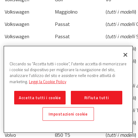
Volkswagen
Maggiolino
(
tutti i modelli
)
Volkswagen
Passat
(
tutti i modelli
G
Volkswagen
Passat
(
tutti i modelli
S
Volkswagen
Pescaccia
(
tutti i modelli
)
Volkswagen
Scirocco
(
tutti i modelli
)
Cliccando su “Accetta tutti i cookie”, l'utente accetta di memorizzare
i cookie sul dispositivo per migliorare la navigazione del sito,
Volkswagen Porsche
(
tutti i tipi
)
analizzare l'utilizzo del sito e assistere nelle nostre attività di
marketing.
Leggi la Cookie Policy
Volvo
240/245
(
tutti i modelli
Volvo
262/264
(
tutti i modelli
)
Accetta tutti i cookie
Rifiuta tutti
Volvo
480
(
tutti i modelli
T
Impostazioni cookie
Volvo
780
(
tutti i modelli
)
Volvo
850 T5
(
tutti i modelli
)