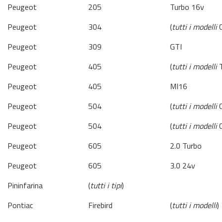
Peugeot
205
Turbo 16v
Peugeot
304
(
tutti i modelli
C
Peugeot
309
GTI
Peugeot
405
(
tutti i modelli
T
Peugeot
405
MI16
Peugeot
504
(
tutti i modelli
C
Peugeot
504
(
tutti i modelli
C
Peugeot
605
2.0 Turbo
Peugeot
605
3.0 24v
Pininfarina
(
tutti i tipi
)
Pontiac
Firebird
(
tutti i modelli
)