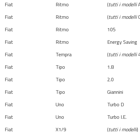
Fiat
Ritmo
(
tutti i modelli
A
Fiat
Ritmo
(
tutti i modelli
C
Fiat
Ritmo
105
Fiat
Ritmo
Energy Saving
Fiat
Tempra
(
tutti i modelli
4
Fiat
Tipo
1.8
Fiat
Tipo
2.0
Fiat
Tipo
Giannini
Fiat
Uno
Turbo D
Fiat
Uno
Turbo I.E.
Fiat
X1/9
(
tutti i modelli
)