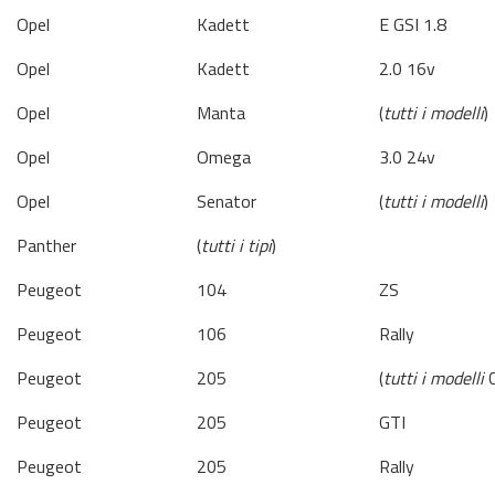
Opel
Kadett
E GSI 1.8
Opel
Kadett
2.0 16v
Opel
Manta
(
tutti i modelli
)
Opel
Omega
3.0 24v
Opel
Senator
(
tutti i modelli
)
Panther
(
tutti i tipi
)
Peugeot
104
ZS
Peugeot
106
Rally
Peugeot
205
(
tutti i modelli
C
Peugeot
205
GTI
Peugeot
205
Rally