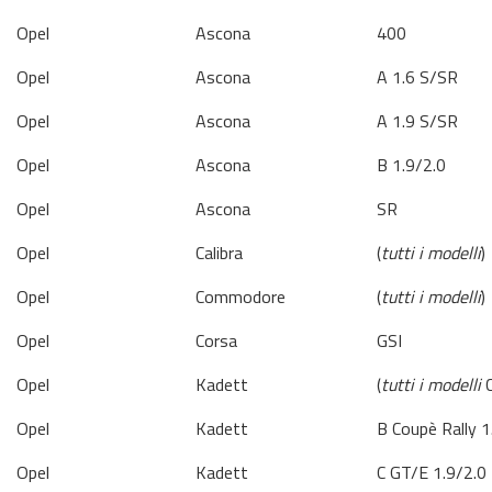
Opel
Ascona
400
Opel
Ascona
A 1.6 S/SR
Opel
Ascona
A 1.9 S/SR
Opel
Ascona
B 1.9/2.0
Opel
Ascona
SR
Opel
Calibra
(
tutti i modelli
)
Opel
Commodore
(
tutti i modelli
)
Opel
Corsa
GSI
Opel
Kadett
(
tutti i modelli
C
Opel
Kadett
B Coupè Rally 1
Opel
Kadett
C GT/E 1.9/2.0