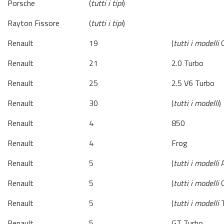
Porsche
(
tutti i tipi
)
Rayton Fissore
(
tutti i tipi
)
Renault
19
(
tutti i modelli
C
Renault
21
2.0 Turbo
Renault
25
2.5 V6 Turbo
Renault
30
(
tutti i modelli
)
Renault
4
850
Renault
4
Frog
Renault
5
(
tutti i modelli
A
Renault
5
(
tutti i modelli
C
Renault
5
(
tutti i modelli
T
Renault
5
GT Turbo