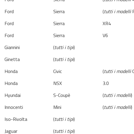
Ford
Sierra
(
tutti i modelli
R
Ford
Sierra
XR4
Ford
Sierra
V6
Giannini
(
tutti i tipi
)
Ginetta
(
tutti i tipi
)
Honda
Civic
(
tutti i modelli
C
Honda
NSX
3.0
Hyundai
S-Coupè
(
tutti i modelli
)
Innocenti
Mini
(
tutti i modelli
)
Iso-Rivolta
(
tutti i tipi
)
Jaguar
(
tutti i tipi
)