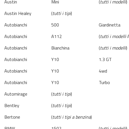
Austin
Mini
(
tutti i modelli
)
Austin Healey
(
tutti i tipi
)
Autobianchi
500
Giardinetta
Autobianchi
A112
(
tutti i modelli
A
Autobianchi
Bianchina
(
tutti i modelli
)
Autobianchi
Y10
1.3 GT
Autobianchi
Y10
4wd
Autobianchi
Y10
Turbo
Automirage
(
tutti i tipi
)
Bentley
(
tutti i tipi
)
Bertone
(
tutti i tipi a benzina
)
BMW
1502
(
tutti i modelli
)