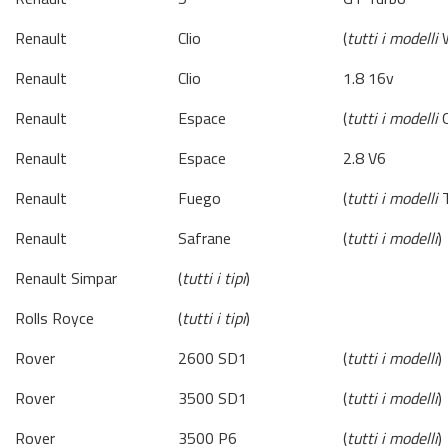
Renault
Clio
(
tutti i modelli
W
Renault
Clio
1.8 16v
Renault
Espace
(
tutti i modelli
Q
Renault
Espace
2.8 V6
Renault
Fuego
(
tutti i modelli
T
Renault
Safrane
(
tutti i modelli
)
Renault Simpar
(
tutti i tipi
)
Rolls Royce
(
tutti i tipi
)
Rover
2600 SD1
(
tutti i modelli
)
Rover
3500 SD1
(
tutti i modelli
)
Rover
3500 P6
(
tutti i modelli
)