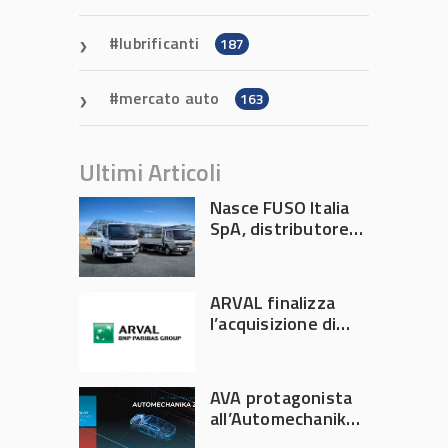
lubrificanti
187
mercato auto
163
Ultimi Articoli
Nasce FUSO Italia
SpA, distributore
ufficiale FUSO in
Italia
ARVAL finalizza
l’acquisizione di
Athlon
AVA protagonista
all’Automechanika
Francoforte 2026