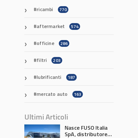
ricambi
770
aftermarket
574
officine
286
filtri
203
lubrificanti
187
mercato auto
163
Ultimi Articoli
Nasce FUSO Italia
SpA, distributore