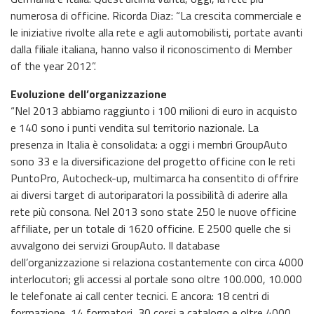
numerosa di officine. Ricorda Diaz: “La crescita commerciale e
le iniziative rivolte alla rete e agli automobilisti, portate avanti
dalla filiale italiana, hanno valso il riconoscimento di Member
of the year 2012”.
Evoluzione dell’organizzazione
“Nel 2013 abbiamo raggiunto i 100 milioni di euro in acquisto
e 140 sono i punti vendita sul territorio nazionale. La
presenza in Italia è consolidata: a oggi i membri GroupAuto
sono 33 e la diversificazione del progetto officine con le reti
PuntoPro, Autocheck-up, multimarca ha consentito di offrire
ai diversi target di autoriparatori la possibilità di aderire alla
rete più consona. Nel 2013 sono state 250 le nuove officine
affiliate, per un totale di 1620 officine. E 2500 quelle che si
avvalgono dei servizi GroupAuto. Il database
dell’organizzazione si relaziona costantemente con circa 4000
interlocutori; gli accessi al portale sono oltre 100.000, 10.000
le telefonate ai call center tecnici. E ancora: 18 centri di
formazione, 14 formatori, 30 corsi a catalogo e oltre 4000