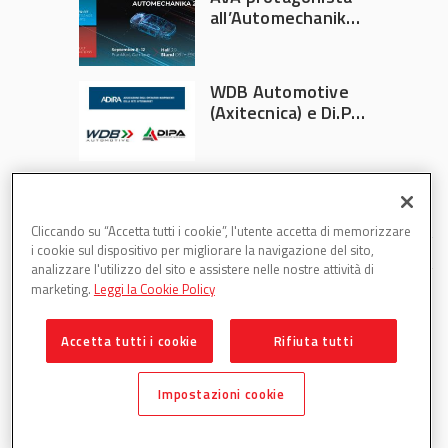
all’Automechanika
Francoforte 2026
WDB Automotive
(Axitecnica) e Di.Pa.
Sport entrano in
ADIRA
Cliccando su “Accetta tutti i cookie”, l'utente accetta di memorizzare
i cookie sul dispositivo per migliorare la navigazione del sito,
analizzare l'utilizzo del sito e assistere nelle nostre attività di
marketing.
Leggi la Cookie Policy
Accetta tutti i cookie
Rifiuta tutti
Partsweb è una testata di DBInformation Spa P.IVA
09293820156
Impostazioni cookie
Centro Direzionale – Strada 4, Palazzo A, Scala 2 – 20057
Assago (MI)