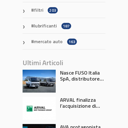
filtri
203
lubrificanti
187
mercato auto
163
Ultimi Articoli
Nasce FUSO Italia
SpA, distributore
ufficiale FUSO in
Italia
ARVAL finalizza
l’acquisizione di
Athlon
AVA protagonista