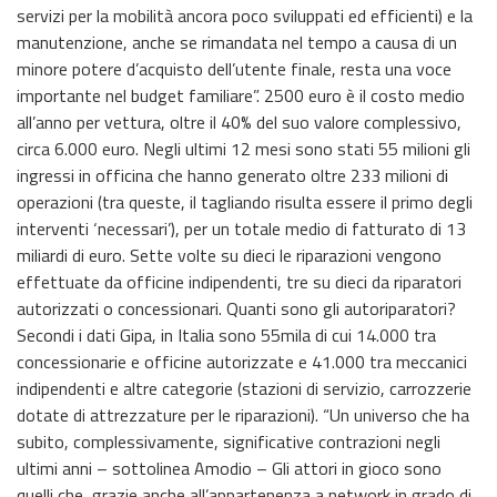
servizi per la mobilità ancora poco sviluppati ed efficienti) e la
manutenzione, anche se rimandata nel tempo a causa di un
minore potere d’acquisto dell’utente finale, resta una voce
importante nel budget familiare”. 2500 euro è il costo medio
all’anno per vettura, oltre il 40% del suo valore complessivo,
circa 6.000 euro. Negli ultimi 12 mesi sono stati 55 milioni gli
ingressi in officina che hanno generato oltre 233 milioni di
operazioni (tra queste, il tagliando risulta essere il primo degli
interventi ‘necessari’), per un totale medio di fatturato di 13
miliardi di euro. Sette volte su dieci le riparazioni vengono
effettuate da officine indipendenti, tre su dieci da riparatori
autorizzati o concessionari. Quanti sono gli autoriparatori?
Secondi i dati Gipa, in Italia sono 55mila di cui 14.000 tra
concessionarie e officine autorizzate e 41.000 tra meccanici
indipendenti e altre categorie (stazioni di servizio, carrozzerie
dotate di attrezzature per le riparazioni). “Un universo che ha
subito, complessivamente, significative contrazioni negli
ultimi anni – sottolinea Amodio – Gli attori in gioco sono
quelli che, grazie anche all’appartenenza a network in grado di