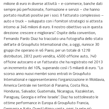
milione di euro in diverse attività – e-commerce, banche dati
sempre più perfezionate, formazione e servizi – che hanno
portato risultati positivi per i soci. Il fatturato complessivo –
auto e truck – sviluppato con i fornitori strategici si attesta
intorno ai 346 milioni di euro. Il nostro obiettivo va in questa
direzione: crescere e migliorarsi”. Ospite della convention,
Fernando Pardo Diaz ha tracciato una fotografia dello stato
dell’arte di GroupAuto International che, a oggi, riunisce 30
gruppi che operano in 46 Paesi, per un totale di 1278
distributori, 2872 punti vendita, 4500 officine auto, 740
officine autocarro e un fatturato che ha registrato nel 2013
un incremento del 10%, superando così i 5 miliardi di euro. “Lo
scorso anno nuovi membri sono entrati in GroupAuto
International e rappresenteranno l’organizzazione in Moldavia,
America Centrale nei territori di Panama, Costa Rica,
Honduras, Salvador, Guatemala, Nicaragua, Kazakistan,
Paraguay, Georgia e infine Israele”. Diaz ha sottolineato le
ottime performance in Europa di GroupAuto Francia,
Germania e Italia. Quest’ultima vanta, oggi, la rete più