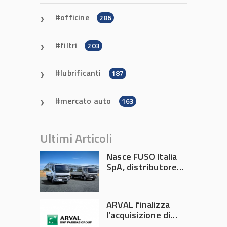
officine
286
filtri
203
lubrificanti
187
mercato auto
163
Ultimi Articoli
Nasce FUSO Italia
SpA, distributore
ufficiale FUSO in
Italia
ARVAL finalizza
l’acquisizione di
Athlon