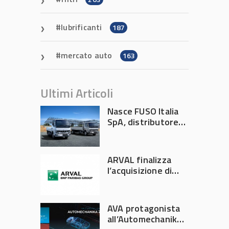
lubrificanti
187
mercato auto
163
Ultimi Articoli
Nasce FUSO Italia
SpA, distributore
ufficiale FUSO in
Italia
ARVAL finalizza
l’acquisizione di
Athlon
AVA protagonista
all’Automechanika