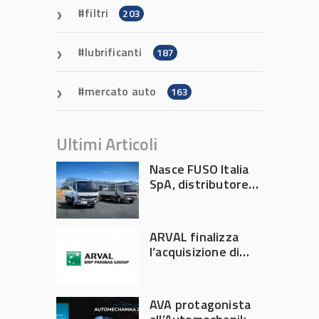
filtri
203
lubrificanti
187
mercato auto
163
Ultimi Articoli
Nasce FUSO Italia
SpA, distributore
ufficiale FUSO in
Italia
ARVAL finalizza
l’acquisizione di
Athlon
AVA protagonista