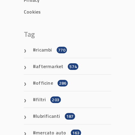
Privacy
Cookies
Tag
ricambi
770
aftermarket
574
officine
286
filtri
203
lubrificanti
187
mercato auto
163