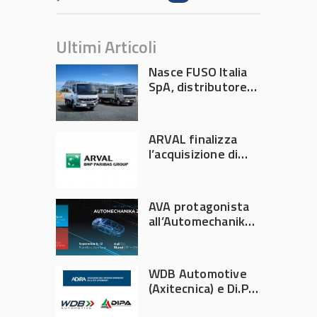
Ultimi Articoli
Nasce FUSO Italia
SpA, distributore
ufficiale FUSO in
Italia
ARVAL finalizza
l’acquisizione di
Athlon
AVA protagonista
all’Automechanika
Francoforte 2026
WDB Automotive
(Axitecnica) e Di.Pa.
Sport entrano in