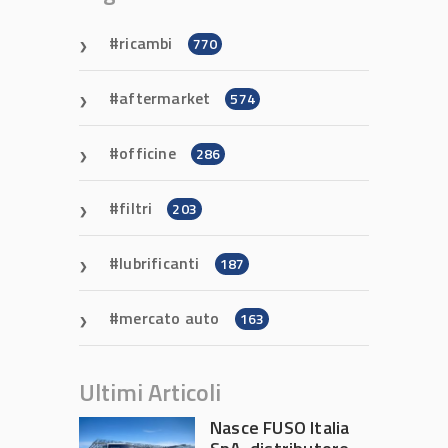
ricambi
770
aftermarket
574
officine
286
filtri
203
lubrificanti
187
mercato auto
163
Ultimi Articoli
Nasce FUSO Italia