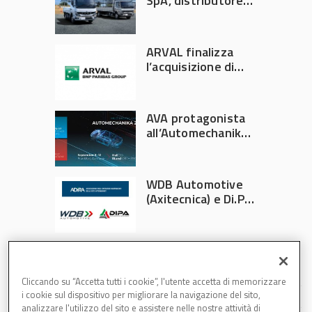
SpA, distributore
ufficiale FUSO in
Italia
ARVAL finalizza
l’acquisizione di
Athlon
AVA protagonista
all’Automechanika
Francoforte 2026
WDB Automotive
(Axitecnica) e Di.Pa.
Sport entrano in
ADIRA
Cliccando su “Accetta tutti i cookie”, l'utente accetta di memorizzare
i cookie sul dispositivo per migliorare la navigazione del sito,
analizzare l'utilizzo del sito e assistere nelle nostre attività di