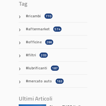
Tag
ricambi
770
aftermarket
574
officine
286
filtri
203
lubrificanti
187
mercato auto
163
Ultimi Articoli