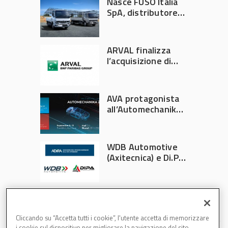
Nasce FUSO Italia
SpA, distributore
ufficiale FUSO in
Italia
ARVAL finalizza
l’acquisizione di
Athlon
AVA protagonista
all’Automechanika
Francoforte 2026
WDB Automotive
(Axitecnica) e Di.Pa.
Sport entrano in
ADIRA
Cliccando su “Accetta tutti i cookie”, l'utente accetta di memorizzare
i cookie sul dispositivo per migliorare la navigazione del sito,