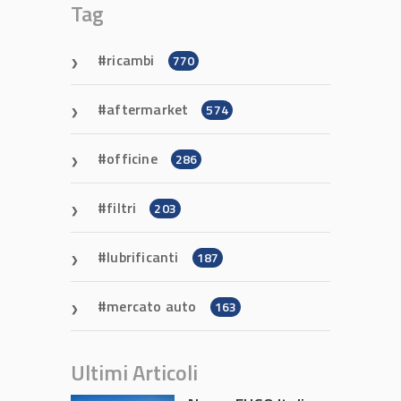
Tag
ricambi
770
aftermarket
574
officine
286
filtri
203
lubrificanti
187
mercato auto
163
Ultimi Articoli