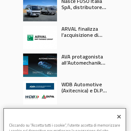
Nasce FUSO Italia
SpA, distributore
ufficiale FUSO in
Italia
ARVAL finalizza
l’acquisizione di
Athlon
AVA protagonista
all’Automechanika
Francoforte 2026
WDB Automotive
(Axitecnica) e Di.Pa.
Sport entrano in
ADIRA
Cliccando su “Accetta tutti i cookie”, l'utente accetta di memorizzare
i cookie sul dispositivo per migliorare la navigazione del sito,