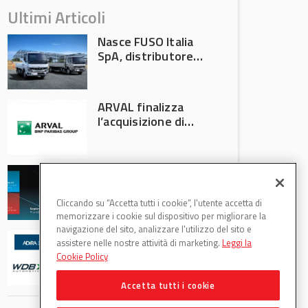
Ultimi Articoli
Nasce FUSO Italia
SpA, distributore
ufficiale FUSO in
Italia
ARVAL finalizza
l’acquisizione di
Athlon
AVA protagonista
all’Automechanika
Francoforte 2026
Cliccando su “Accetta tutti i cookie”, l'utente accetta di
memorizzare i cookie sul dispositivo per migliorare la
navigazione del sito, analizzare l'utilizzo del sito e
WDB Automotive
assistere nelle nostre attività di marketing.
Leggi la
(Axitecnica) e Di.Pa.
Cookie Policy
Sport entrano in
ADIRA
Accetta tutti i cookie