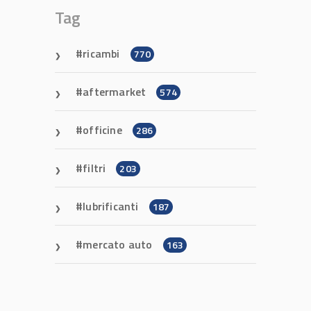
Tag
ricambi
770
aftermarket
574
officine
286
filtri
203
lubrificanti
187
mercato auto
163