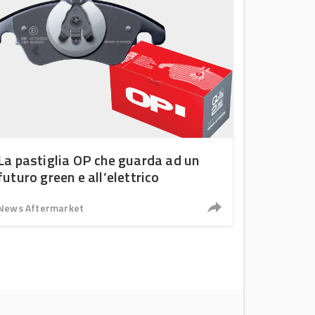
La pastiglia OP che guarda ad un
futuro green e all’elettrico
News Aftermarket