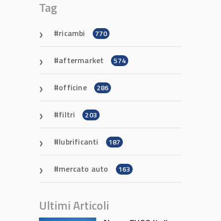
Tag
ricambi
770
aftermarket
574
officine
286
filtri
203
lubrificanti
187
mercato auto
163
Ultimi Articoli