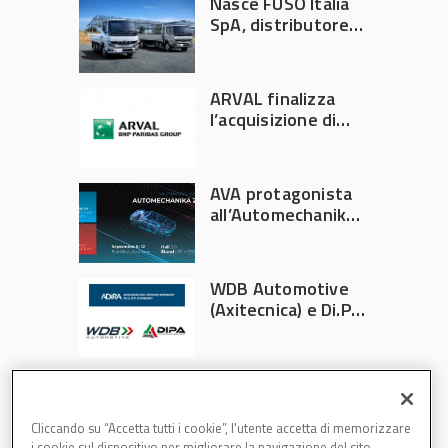
Nasce FUSO Italia
SpA, distributore
ufficiale FUSO in
Italia
ARVAL finalizza
l’acquisizione di
Athlon
AVA protagonista
all’Automechanika
Francoforte 2026
WDB Automotive
(Axitecnica) e Di.Pa.
Sport entrano in
ADIRA
Cliccando su “Accetta tutti i cookie”, l'utente accetta di memorizzare
i cookie sul dispositivo per migliorare la navigazione del sito,