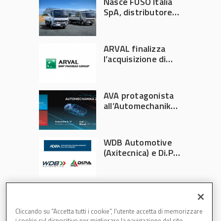
Nasce FUSO Italia
SpA, distributore
ufficiale FUSO in
Italia
ARVAL finalizza
l’acquisizione di
Athlon
AVA protagonista
all’Automechanika
Francoforte 2026
WDB Automotive
(Axitecnica) e Di.Pa.
Sport entrano in
ADIRA
Cliccando su “Accetta tutti i cookie”, l'utente accetta di memorizzare
i cookie sul dispositivo per migliorare la navigazione del sito,