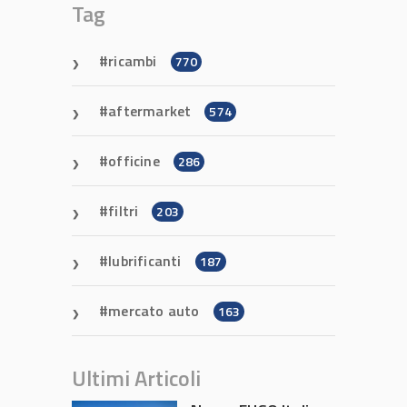
Tag
ricambi
770
aftermarket
574
officine
286
filtri
203
lubrificanti
187
mercato auto
163
Ultimi Articoli