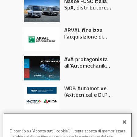
Nasce FUSO Italia
SpA, distributore
ufficiale FUSO in
Italia
ARVAL finalizza
l’acquisizione di
Athlon
AVA protagonista
all’Automechanika
Francoforte 2026
WDB Automotive
(Axitecnica) e Di.Pa.
Sport entrano in
ADIRA
Cliccando su “Accetta tutti i cookie”, l'utente accetta di memorizzare
i cookie sul dispositivo per migliorare la navigazione del sito,