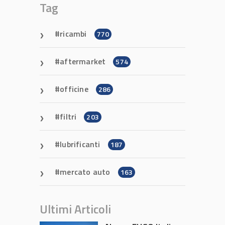
Tag
ricambi
770
aftermarket
574
officine
286
filtri
203
lubrificanti
187
mercato auto
163
Ultimi Articoli