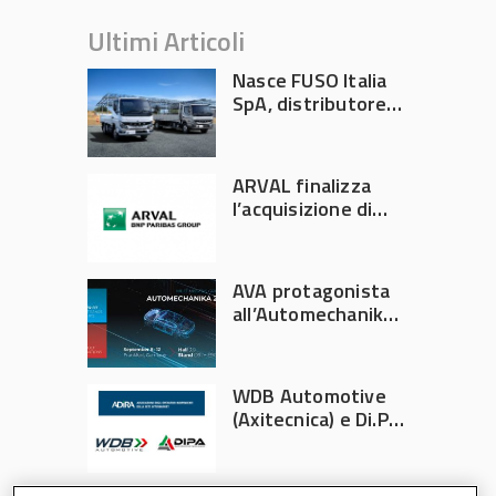
Ultimi Articoli
Nasce FUSO Italia
SpA, distributore
ufficiale FUSO in
Italia
ARVAL finalizza
l’acquisizione di
Athlon
AVA protagonista
all’Automechanika
Francoforte 2026
WDB Automotive
(Axitecnica) e Di.Pa.
Sport entrano in
ADIRA