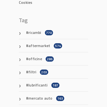
Cookies
Tag
ricambi
770
aftermarket
574
officine
286
filtri
203
lubrificanti
187
mercato auto
163