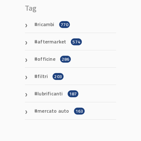
Tag
ricambi
770
aftermarket
574
officine
286
filtri
203
lubrificanti
187
mercato auto
163