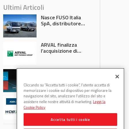
Ultimi Articoli
Nasce FUSO Italia
SpA, distributore
ufficiale FUSO in
Italia
ARVAL finalizza
l’acquisizione di
Athlon
AVA protagonista
all’Automechanika
Francoforte 2026
Cliccando su “Accetta tutti i cookie”, l'utente accetta di
memorizzare i cookie sul dispositivo per migliorare la
navigazione del sito, analizzare l'utilizzo del sito e
WDB Automotive
assistere nelle nostre attività di marketing.
Leggi la
(Axitecnica) e Di.Pa.
Cookie Policy
Sport entrano in
ADIRA
Accetta tutti i cookie