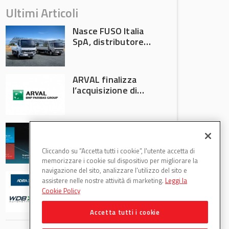
Ultimi Articoli
Nasce FUSO Italia
SpA, distributore
ufficiale FUSO in
Italia
ARVAL finalizza
l’acquisizione di
Athlon
AVA protagonista
all’Automechanika
Francoforte 2026
Cliccando su “Accetta tutti i cookie”, l'utente accetta di
memorizzare i cookie sul dispositivo per migliorare la
navigazione del sito, analizzare l'utilizzo del sito e
WDB Automotive
assistere nelle nostre attività di marketing.
Leggi la
(Axitecnica) e Di.Pa.
Cookie Policy
Sport entrano in
ADIRA
Accetta tutti i cookie