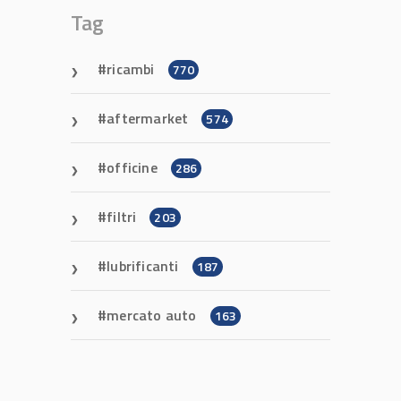
Tag
ricambi
770
aftermarket
574
officine
286
filtri
203
lubrificanti
187
mercato auto
163