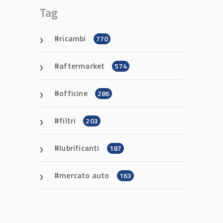
Tag
ricambi
770
aftermarket
574
officine
286
filtri
203
lubrificanti
187
mercato auto
163