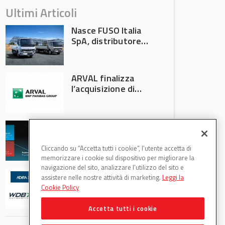
Ultimi Articoli
Nasce FUSO Italia
SpA, distributore
ufficiale FUSO in
Italia
ARVAL finalizza
l’acquisizione di
Athlon
AVA protagonista
all’Automechanika
Francoforte 2026
Cliccando su “Accetta tutti i cookie”, l'utente accetta di
memorizzare i cookie sul dispositivo per migliorare la
navigazione del sito, analizzare l'utilizzo del sito e
WDB Automotive
assistere nelle nostre attività di marketing.
Leggi la
(Axitecnica) e Di.Pa.
Cookie Policy
Sport entrano in
ADIRA
Accetta tutti i cookie