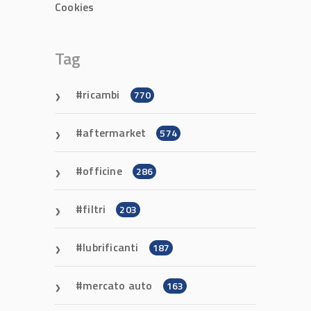
Cookies
Tag
ricambi
770
aftermarket
574
officine
286
filtri
203
lubrificanti
187
mercato auto
163