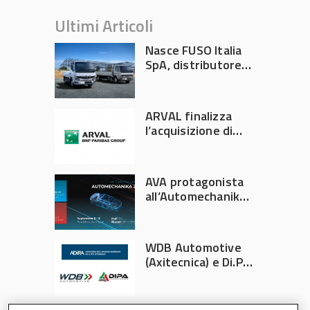
Ultimi Articoli
Nasce FUSO Italia
SpA, distributore
ufficiale FUSO in
Italia
ARVAL finalizza
l’acquisizione di
Athlon
AVA protagonista
all’Automechanika
Francoforte 2026
WDB Automotive
(Axitecnica) e Di.Pa.
Sport entrano in
ADIRA