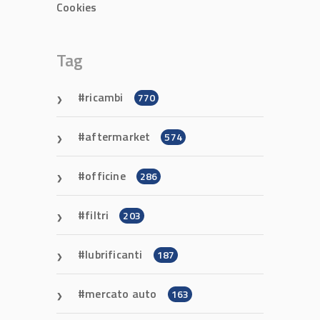
Cookies
Tag
ricambi
770
aftermarket
574
officine
286
filtri
203
lubrificanti
187
mercato auto
163