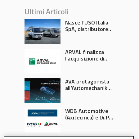
Ultimi Articoli
Nasce FUSO Italia
SpA, distributore
ufficiale FUSO in
Italia
ARVAL finalizza
l’acquisizione di
Athlon
AVA protagonista
all’Automechanika
Francoforte 2026
WDB Automotive
(Axitecnica) e Di.Pa.
Sport entrano in
ADIRA