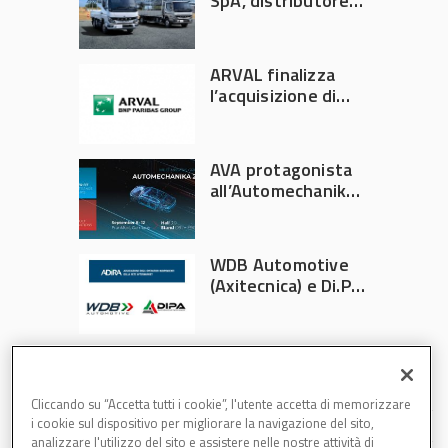
SpA, distributore
ufficiale FUSO in
Italia
ARVAL finalizza
l’acquisizione di
Athlon
AVA protagonista
all’Automechanika
Francoforte 2026
WDB Automotive
(Axitecnica) e Di.Pa.
Sport entrano in
ADIRA
Cliccando su “Accetta tutti i cookie”, l'utente accetta di memorizzare
i cookie sul dispositivo per migliorare la navigazione del sito,
analizzare l'utilizzo del sito e assistere nelle nostre attività di