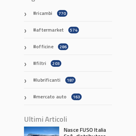
ricambi
770
aftermarket
574
officine
286
filtri
203
lubrificanti
187
mercato auto
163
Ultimi Articoli
Nasce FUSO Italia