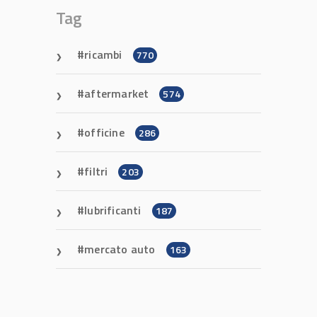
Tag
ricambi
770
aftermarket
574
officine
286
filtri
203
lubrificanti
187
mercato auto
163