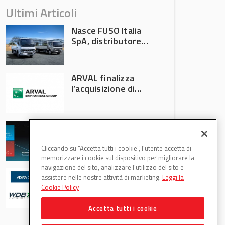
Ultimi Articoli
Nasce FUSO Italia
SpA, distributore
ufficiale FUSO in
Italia
ARVAL finalizza
l’acquisizione di
Athlon
AVA protagonista
all’Automechanika
Francoforte 2026
Cliccando su “Accetta tutti i cookie”, l'utente accetta di
memorizzare i cookie sul dispositivo per migliorare la
navigazione del sito, analizzare l'utilizzo del sito e
WDB Automotive
assistere nelle nostre attività di marketing.
Leggi la
(Axitecnica) e Di.Pa.
Cookie Policy
Sport entrano in
ADIRA
Accetta tutti i cookie