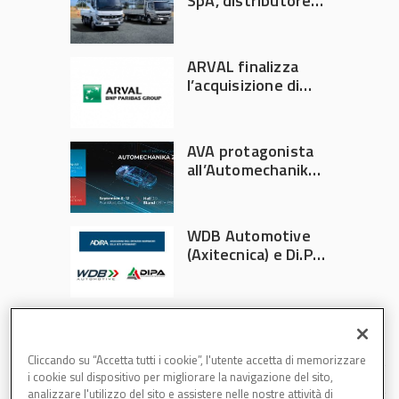
SpA, distributore
ufficiale FUSO in
Italia
ARVAL finalizza
l’acquisizione di
Athlon
AVA protagonista
all’Automechanika
Francoforte 2026
WDB Automotive
(Axitecnica) e Di.Pa.
Sport entrano in
ADIRA
Cliccando su “Accetta tutti i cookie”, l'utente accetta di memorizzare
i cookie sul dispositivo per migliorare la navigazione del sito,
analizzare l'utilizzo del sito e assistere nelle nostre attività di