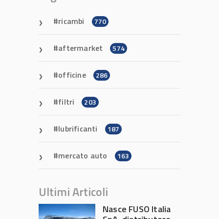
ricambi
770
aftermarket
574
officine
286
filtri
203
lubrificanti
187
mercato auto
163
Ultimi Articoli
Nasce FUSO Italia