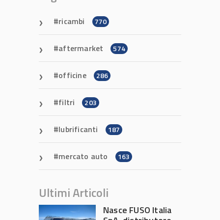
ricambi
770
aftermarket
574
officine
286
filtri
203
lubrificanti
187
mercato auto
163
Ultimi Articoli
Nasce FUSO Italia