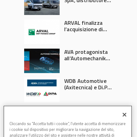
SpA, distributore
ufficiale FUSO in
Italia
ARVAL finalizza
l’acquisizione di
Athlon
AVA protagonista
all’Automechanika
Francoforte 2026
WDB Automotive
(Axitecnica) e Di.Pa.
Sport entrano in
ADIRA
Cliccando su “Accetta tutti i cookie”, l'utente accetta di memorizzare
i cookie sul dispositivo per migliorare la navigazione del sito,
analizzare l'utilizzo del sito e assistere nelle nostre attività di