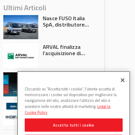
Ultimi Articoli
Nasce FUSO Italia
SpA, distributore
ufficiale FUSO in
Italia
ARVAL finalizza
l’acquisizione di
Athlon
AVA protagonista
all’Automechanika
Francoforte 2026
Cliccando su “Accetta tutti i cookie”, l'utente accetta di
memorizzare i cookie sul dispositivo per migliorare la
navigazione del sito, analizzare l'utilizzo del sito e
WDB Automotive
assistere nelle nostre attività di marketing.
Leggi la
(Axitecnica) e Di.Pa.
Cookie Policy
Sport entrano in
ADIRA
Accetta tutti i cookie