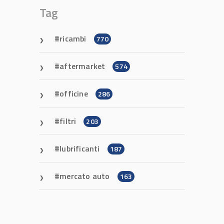
Tag
ricambi
770
aftermarket
574
officine
286
filtri
203
lubrificanti
187
mercato auto
163