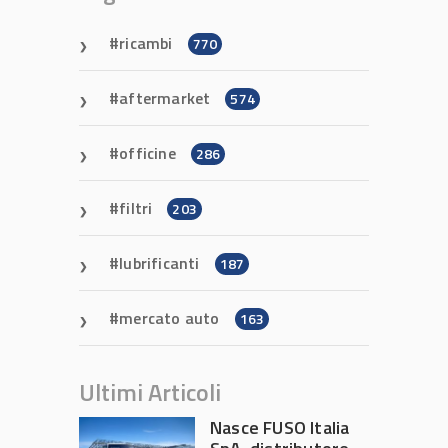
ricambi
770
aftermarket
574
officine
286
filtri
203
lubrificanti
187
mercato auto
163
Ultimi Articoli
Nasce FUSO Italia