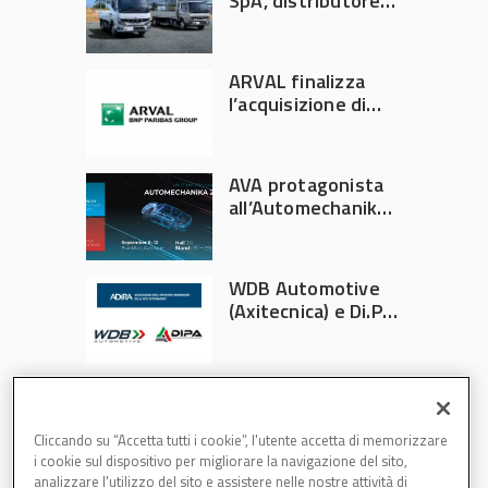
SpA, distributore
ufficiale FUSO in
Italia
ARVAL finalizza
l’acquisizione di
Athlon
AVA protagonista
all’Automechanika
Francoforte 2026
WDB Automotive
(Axitecnica) e Di.Pa.
Sport entrano in
ADIRA
Cliccando su “Accetta tutti i cookie”, l'utente accetta di memorizzare
i cookie sul dispositivo per migliorare la navigazione del sito,
analizzare l'utilizzo del sito e assistere nelle nostre attività di