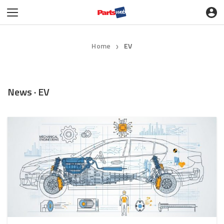
Home
EV
❯
News · EV