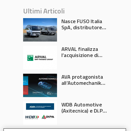
Ultimi Articoli
Nasce FUSO Italia
SpA, distributore
ufficiale FUSO in
Italia
ARVAL finalizza
l’acquisizione di
Athlon
AVA protagonista
all’Automechanika
Francoforte 2026
WDB Automotive
(Axitecnica) e Di.Pa.
Sport entrano in
ADIRA