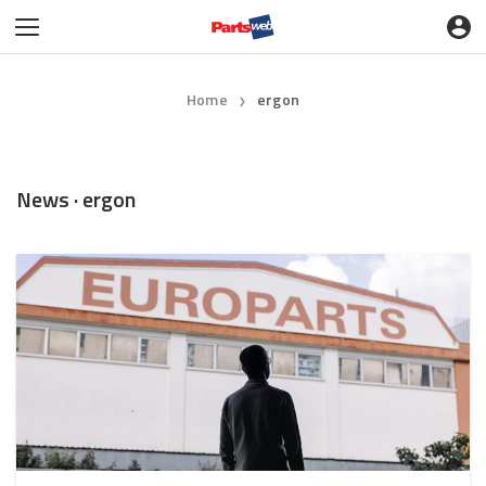
Home
ergon
❯
News · ergon