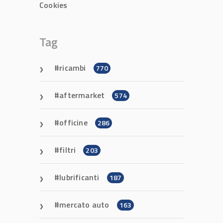
Cookies
Tag
ricambi
770
aftermarket
574
officine
286
filtri
203
lubrificanti
187
mercato auto
163