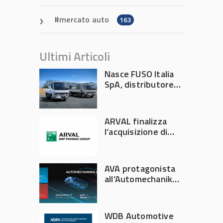
mercato auto
163
Ultimi Articoli
Nasce FUSO Italia
SpA, distributore
ufficiale FUSO in
Italia
ARVAL finalizza
l’acquisizione di
Athlon
AVA protagonista
all’Automechanika
Francoforte 2026
WDB Automotive