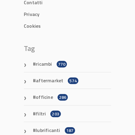
Contatti
Privacy
Cookies
Tag
ricambi
770
aftermarket
574
officine
286
filtri
203
lubrificanti
187