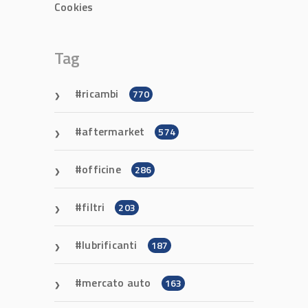
Cookies
Tag
ricambi
770
aftermarket
574
officine
286
filtri
203
lubrificanti
187
mercato auto
163