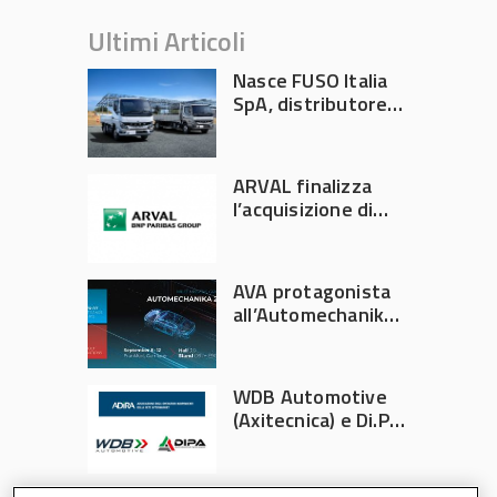
Ultimi Articoli
Nasce FUSO Italia
SpA, distributore
ufficiale FUSO in
Italia
ARVAL finalizza
l’acquisizione di
Athlon
AVA protagonista
all’Automechanika
Francoforte 2026
WDB Automotive
(Axitecnica) e Di.Pa.
Sport entrano in
ADIRA