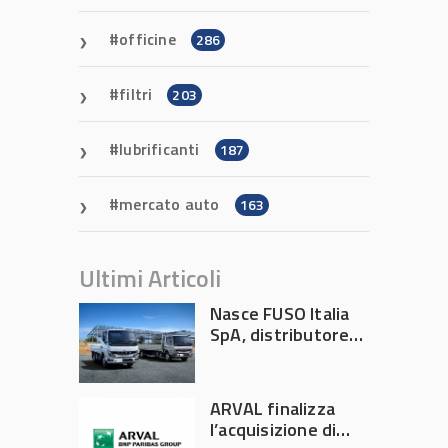
officine
286
filtri
203
lubrificanti
187
mercato auto
163
Ultimi Articoli
Nasce FUSO Italia
SpA, distributore
ufficiale FUSO in
Italia
ARVAL finalizza
l’acquisizione di