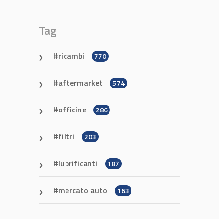
Tag
ricambi
770
aftermarket
574
officine
286
filtri
203
lubrificanti
187
mercato auto
163