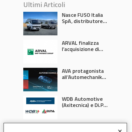
Ultimi Articoli
Nasce FUSO Italia
SpA, distributore
ufficiale FUSO in
Italia
ARVAL finalizza
l’acquisizione di
Athlon
AVA protagonista
all’Automechanika
Francoforte 2026
WDB Automotive
(Axitecnica) e Di.Pa.
Sport entrano in
ADIRA