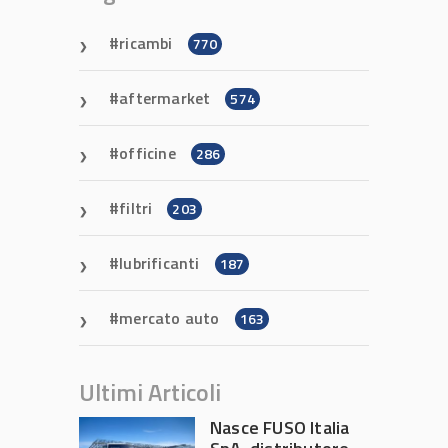
ricambi
770
aftermarket
574
officine
286
filtri
203
lubrificanti
187
mercato auto
163
Ultimi Articoli
Nasce FUSO Italia