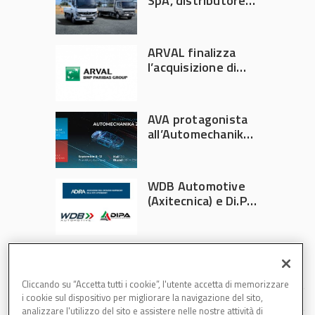
SpA, distributore
ufficiale FUSO in
Italia
ARVAL finalizza
l’acquisizione di
Athlon
AVA protagonista
all’Automechanika
Francoforte 2026
WDB Automotive
(Axitecnica) e Di.Pa.
Sport entrano in
ADIRA
Cliccando su “Accetta tutti i cookie”, l'utente accetta di memorizzare
i cookie sul dispositivo per migliorare la navigazione del sito,
analizzare l'utilizzo del sito e assistere nelle nostre attività di