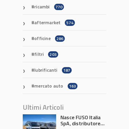
ricambi
770
aftermarket
574
officine
286
filtri
203
lubrificanti
187
mercato auto
163
Ultimi Articoli
Nasce FUSO Italia
SpA, distributore