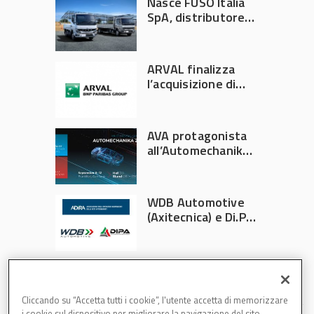
Nasce FUSO Italia
SpA, distributore
ufficiale FUSO in
Italia
ARVAL finalizza
l’acquisizione di
Athlon
AVA protagonista
all’Automechanika
Francoforte 2026
WDB Automotive
(Axitecnica) e Di.Pa.
Sport entrano in
ADIRA
Cliccando su “Accetta tutti i cookie”, l'utente accetta di memorizzare
i cookie sul dispositivo per migliorare la navigazione del sito,