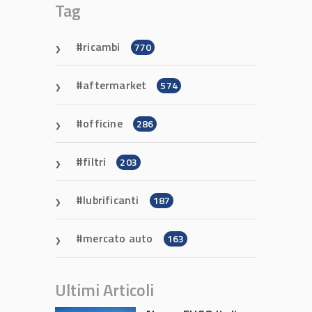
Tag
ricambi
770
aftermarket
574
officine
286
filtri
203
lubrificanti
187
mercato auto
163
Ultimi Articoli