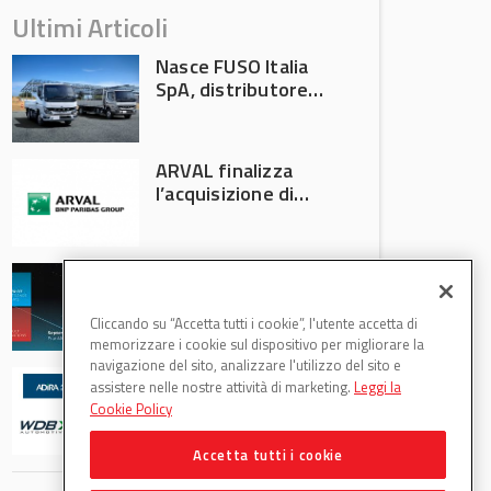
Ultimi Articoli
Nasce FUSO Italia
SpA, distributore
ufficiale FUSO in
Italia
ARVAL finalizza
l’acquisizione di
Athlon
AVA protagonista
all’Automechanika
Francoforte 2026
Cliccando su “Accetta tutti i cookie”, l'utente accetta di
memorizzare i cookie sul dispositivo per migliorare la
navigazione del sito, analizzare l'utilizzo del sito e
WDB Automotive
assistere nelle nostre attività di marketing.
Leggi la
(Axitecnica) e Di.Pa.
Cookie Policy
Sport entrano in
ADIRA
Accetta tutti i cookie