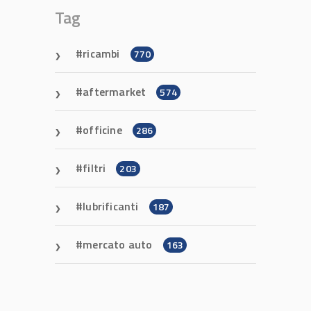
Tag
ricambi
770
aftermarket
574
officine
286
filtri
203
lubrificanti
187
mercato auto
163