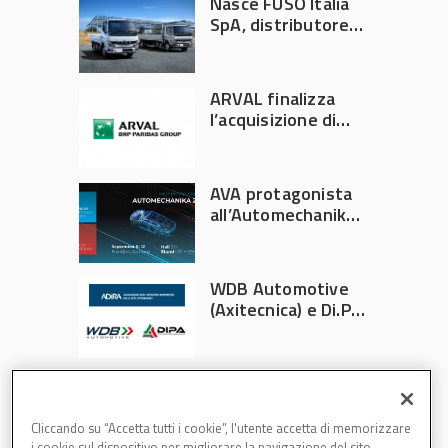
Nasce FUSO Italia
SpA, distributore
ufficiale FUSO in
Italia
ARVAL finalizza
l’acquisizione di
Athlon
AVA protagonista
all’Automechanika
Francoforte 2026
WDB Automotive
(Axitecnica) e Di.Pa.
Sport entrano in
ADIRA
Cliccando su “Accetta tutti i cookie”, l'utente accetta di memorizzare
i cookie sul dispositivo per migliorare la navigazione del sito,