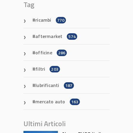
Tag
ricambi
770
aftermarket
574
officine
286
filtri
203
lubrificanti
187
mercato auto
163
Ultimi Articoli