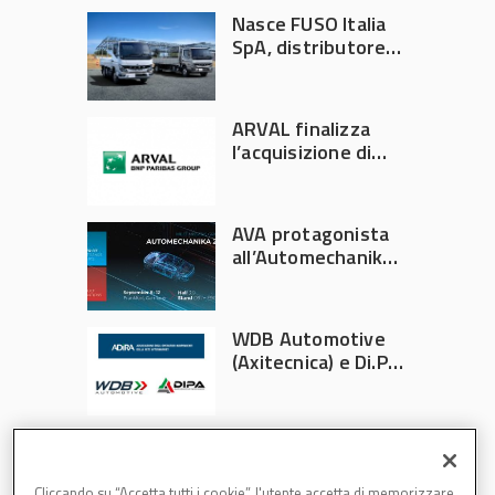
Nasce FUSO Italia
SpA, distributore
ufficiale FUSO in
Italia
ARVAL finalizza
l’acquisizione di
Athlon
AVA protagonista
all’Automechanika
Francoforte 2026
WDB Automotive
(Axitecnica) e Di.Pa.
Sport entrano in
ADIRA
Cliccando su “Accetta tutti i cookie”, l'utente accetta di memorizzare