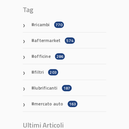
Tag
ricambi
770
aftermarket
574
officine
286
filtri
203
lubrificanti
187
mercato auto
163
Ultimi Articoli